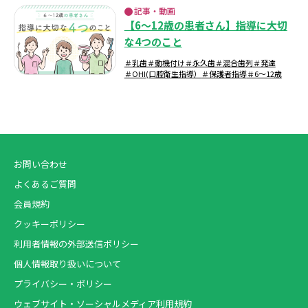
記事・動画
【6～12歳の患者さん】指導に大切
な4つのこと
＃乳歯
＃動機付け
＃永久歯
＃混合歯列
＃発達
＃OHI(口腔衛生指導）
＃保護者指導
＃6～12歳
お問い合わせ
よくあるご質問
会員規約
クッキーポリシー
利用者情報の外部送信ポリシー
個人情報取り扱いについて
プライバシー・ポリシー
ウェブサイト・ソーシャルメディア利用規約