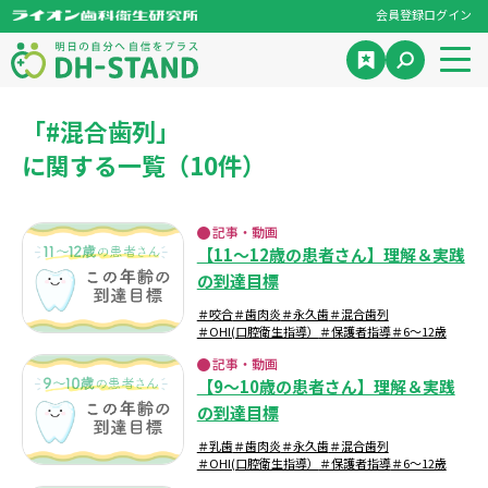
会員登録
ログイン
「#混合歯列」
に関する一覧（10件）
記事・動画
【11～12歳の患者さん】理解＆実践
の到達目標
＃咬合
＃歯肉炎
＃永久歯
＃混合歯列
＃OHI(口腔衛生指導）
＃保護者指導
＃6～12歳
記事・動画
【9～10歳の患者さん】理解＆実践
の到達目標
＃乳歯
＃歯肉炎
＃永久歯
＃混合歯列
＃OHI(口腔衛生指導）
＃保護者指導
＃6～12歳