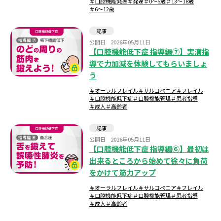
＃口腔機能発達
＃発達
＃0～5歳
＃13～18歳
＃6～12歳
記事
公開日
2026年05月11日
【口腔機能低下症 指導編⑦】実演指
導で力加減を体験してもらいましょ
う
＃オーラルフレイル
＃サルコペニア
＃フレイル
＃口腔機能低下症
＃口腔機能管理
＃患者指導
＃成人
＃高齢者
記事
公開日
2026年05月11日
【口腔機能低下症 指導編⑥】最初は
出来るところから始めて徐々に負荷
をかけて筋力アップ
＃オーラルフレイル
＃サルコペニア
＃フレイル
＃口腔機能低下症
＃口腔機能管理
＃患者指導
＃成人
＃高齢者