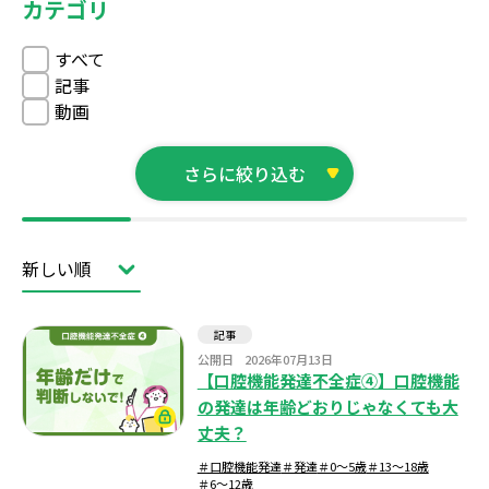
カテゴリ
すべて
記事
動画
さらに絞り込む
スキルアップ
オーラルフレイル
口腔機能管理
口腔機能低下症
乳歯
フレイル
サルコペニア
フッ化物
発達
永久歯
記事
う蝕
混合歯列
歯肉炎
動機付け
公開日
2026年07月13日
口腔機能発達
口腔と全身健康
栄養
【口腔機能発達不全症④】口腔機能
咬合
運動
チェック項目
の発達は年齢どおりじゃなくても大
象牙質知覚過敏症
歯周病
知覚過敏
丈夫？
＃口腔機能発達
＃発達
＃0～5歳
＃13～18歳
＃6～12歳