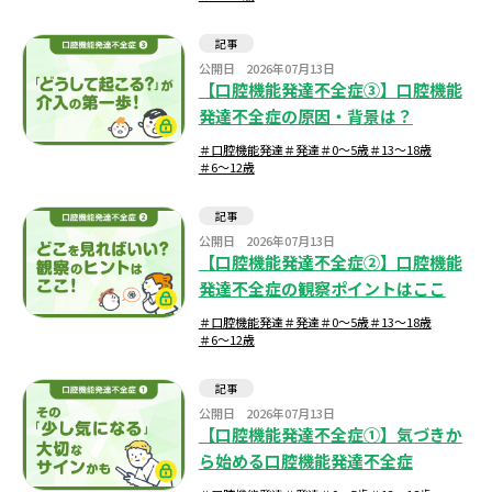
患者コミュニケーション
記事
患者指導
OHI(口腔衛生指導）
公開日
2026年07月13日
保護者指導
指導ツール
動機付け
【口腔機能発達不全症③】口腔機能
発達不全症の原因・背景は？
患者の年代別 対応方法
＃口腔機能発達
＃発達
＃0～5歳
＃13～18歳
＃6～12歳
成人
高齢者
0～5歳
13～18歳
6～12歳
思春期
幼児
小学生
記事
中学生・高校生
公開日
2026年07月13日
【口腔機能発達不全症②】口腔機能
発達不全症の観察ポイントはここ
絞り込む
＃口腔機能発達
＃発達
＃0～5歳
＃13～18歳
＃6～12歳
記事
公開日
2026年07月13日
【口腔機能発達不全症①】気づきか
ら始める口腔機能発達不全症