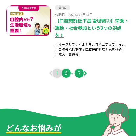
記事
公開日
2026年04月13日
【口腔機能低下症 管理編②】栄養・
運動・社会参加という3つの視点
を！
＃オーラルフレイル
＃サルコペニア
＃フレイル
＃口腔機能低下症
＃口腔機能管理
＃患者指導
＃成人
＃高齢者
1
2
7
どんなお悩みが