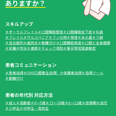
ありますか？
スキルアップ
＃オーラルフレイル
＃口腔機能管理
＃口腔機能低下症
＃乳歯
＃フレイル
＃サルコペニア
＃フッ化物
＃発達
＃永久歯
＃う蝕
＃混合歯列
＃歯肉炎
＃動機付け
＃口腔機能発達
＃口腔と全身健康
＃栄養
＃咬合
＃運動
＃チェック項目
＃象牙質知覚過敏症
患者コミュニケーション
＃患者指導
＃OHI(口腔衛生指導）
＃保護者指導
＃指導ツール
＃動機付け
患者の年代別 対応方法
＃成人
＃高齢者
＃0～5歳
＃13～18歳
＃6～12歳
＃思春期
＃幼児
＃小学生
＃中学生・高校生