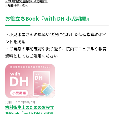
＃OHI(口腔衛生指導）
＃動機付け
＃患者指導
＃成人
お役立ちBook『with DH 小児期編』
・小児患者さんの年齢や状況に合わせた保健指導のポイ
ントを掲載
・ご自身の事前確認や振り返り、院内マニュアルや教育
資料としてもご活用ください
公開日
2026年02月05日
歯科衛生士のためのお役立
ちBook『with DH 小児期