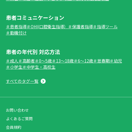
患者コミュニケーション
＃患者指導
＃OHI(口腔衛生指導）
＃保護者指導
＃指導ツール
＃動機付け
患者の年代別 対応方法
＃成人
＃高齢者
＃0～5歳
＃13～18歳
＃6～12歳
＃思春期
＃幼児
＃小学生
＃中学生・高校生
すべてのタグ一覧
お問い合わせ
よくあるご質問
会員規約