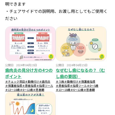
明できます
・チェアサイドでの説明用、お渡し用としてもご使用く
ださい
公開日
2024年04月15日
公開日
2024年04月15日
歯肉炎の見分け方の4つの
なぜむし歯になるの？（む
ポイント
し歯の要因）
＃チェック項目
＃動機付け
＃歯肉炎
＃う蝕
＃動機付け
＃保護者指導
＃保護者指導
＃患者指導
＃指導ツール
＃患者指導
＃指導ツール
＃0～5歳
＃13～18歳
＃6～12歳
＃思春期
＃13～18歳
＃6～12歳
＃思春期