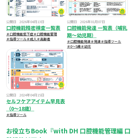
公開日
2026年04月13日
公開日
2026年01月07日
口腔機能精密検査一覧表
口腔機能発達 一覧表（哺乳
＃口腔機能低下症
＃口腔機能管理
期～幼児期）
＃指導ツール
＃成人
＃高齢者
＃口腔機能発達
＃発達
＃指導ツール
＃0～5歳
＃幼児
公開日
2024年04月15日
セルフケアアイテム早見表
（0～18歳）
＃指導ツール
お役立ちBook『with DH 口腔機能管理編 口