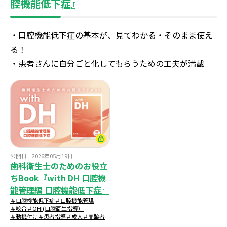
腔機能低下症』
・口腔機能低下症の基本が、見てわかる・そのまま使え
る！
・患者さんに自分ごと化してもらうための工夫が満載
公開日
2026年05月19日
歯科衛生士のためのお役立
ちBook『with DH 口腔機
能管理編 口腔機能低下症』
＃口腔機能低下症
＃口腔機能管理
＃咬合
＃OHI(口腔衛生指導）
＃動機付け
＃患者指導
＃成人
＃高齢者