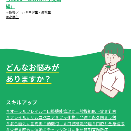
編』
＃指導ツール
＃中学生・高校生
＃小学生
どんなお悩みが
ありますか？
スキルアップ
＃オーラルフレイル
＃口腔機能管理
＃口腔機能低下症
＃乳歯
＃フレイル
＃サルコペニア
＃フッ化物
＃発達
＃永久歯
＃う蝕
＃混合歯列
＃歯肉炎
＃動機付け
＃口腔機能発達
＃口腔と全身健康
＃栄養
＃咬合
＃運動
＃チェック項目
＃象牙質知覚過敏症