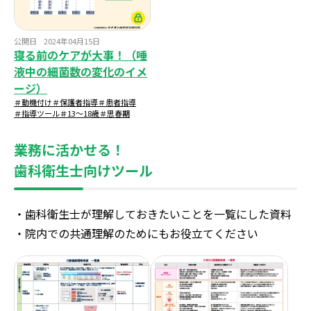
公開日
2024年04月15日
寝る前のケアが大事！（唾
液中の細菌数の変化のイメ
ージ）
＃動機付け
＃保護者指導
＃患者指導
＃指導ツール
＃13～18歳
＃思春期
業務に活かせる！
歯科衛生士向けツール
・歯科衛生士が理解しておきたいことを一覧にした資料
・院内での共通理解のためにもお役立てください