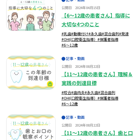
公開日
2024年04月15日
【6～12歳の患者さん】指導に
大切な4つのこと
#乳歯
#動機付け
#永久歯
#混合歯列
#発達
#OHI(口腔衛生指導）
#保護者指導
#6～12歳
記事・動画
公開日
2024年08月22日
【11～12歳の患者さん】理解＆
実践の到達目標
#咬合
#歯肉炎
#永久歯
#混合歯列
#OHI(口腔衛生指導）
#保護者指導
#6～12歳
記事・動画
公開日
2024年08月22日
【11～12歳の患者さん】歯と口