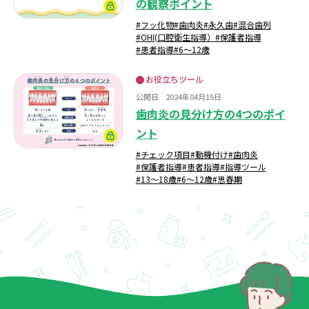
の観察ポイント
#フッ化物
#歯肉炎
#永久歯
#混合歯列
#OHI(口腔衛生指導）
#保護者指導
#患者指導
#6～12歳
お役立ちツール
公開日
2024年04月15日
歯肉炎の見分け方の4つのポイ
ント
#チェック項目
#動機付け
#歯肉炎
#保護者指導
#患者指導
#指導ツール
#13～18歳
#6～12歳
#思春期