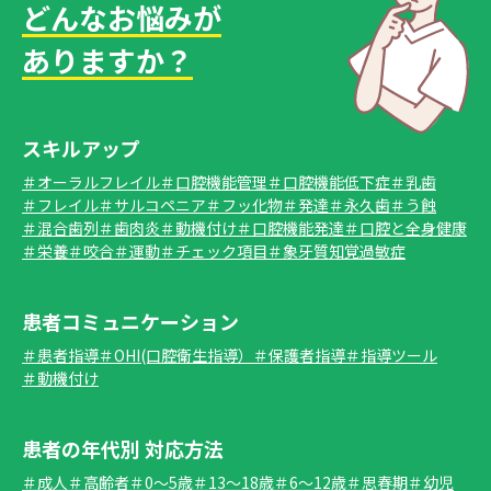
どんなお悩みが
ありますか？
スキルアップ
＃オーラルフレイル
＃口腔機能管理
＃口腔機能低下症
＃乳歯
＃フレイル
＃サルコペニア
＃フッ化物
＃発達
＃永久歯
＃う蝕
＃混合歯列
＃歯肉炎
＃動機付け
＃口腔機能発達
＃口腔と全身健康
＃栄養
＃咬合
＃運動
＃チェック項目
＃象牙質知覚過敏症
患者コミュニケーション
＃患者指導
＃OHI(口腔衛生指導）
＃保護者指導
＃指導ツール
＃動機付け
患者の年代別 対応方法
＃成人
＃高齢者
＃0～5歳
＃13～18歳
＃6～12歳
＃思春期
＃幼児