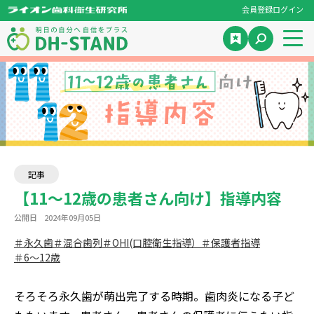
会員登録
ログイン
記事
【11～12歳の患者さん向け】指導内容
公開日
2024年09月05日
＃永久歯
＃混合歯列
＃OHI(口腔衛生指導）
＃保護者指導
＃6～12歳
そろそろ永久歯が萌出完了する時期。歯肉炎になる子ど