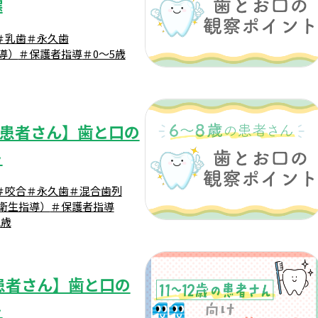
標
＃乳歯
＃永久歯
導）
＃保護者指導
＃0～5歳
の患者さん】歯と口の
ト
＃咬合
＃永久歯
＃混合歯列
腔衛生指導）
＃保護者指導
2歳
患者さん】歯と口の
ト