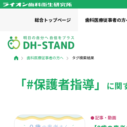
総合
トップページ
歯科医療
従事者の方
歯科医療従事者の方へトップページ
歯科啓発に関わる方へトップページ
一般の方へトップページ
財団情報トップページ
ライオン歯科衛生研究所について
歯科医療従事者の方へ
タグ検索結果
お役立ちツール
お役立ちツール ダウンロード
幼児向け / 知識・コラム
記事・
関連サ
小学生向け
ママ、あのね。
歯みがK
理事長挨拶
「健口
「#保護者指導」
成人向け / 知識・コラム
全世代向け
事業・財務資料
ライオ
に関
歯と口の健康研究室
かみか
私たちの活動
口腔保健普及啓発事業
企業向
記事・動画
活動実績