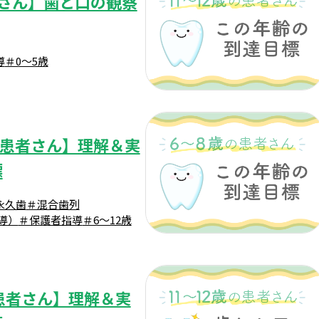
者さん】歯と口の観察
導
＃0～5歳
の患者さん】理解＆実
標
永久歯
＃混合歯列
導）
＃保護者指導
＃6～12歳
患者さん】理解＆実