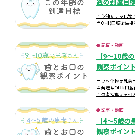
践の到達目
＃う蝕
＃フッ化物
＃OHI(口腔衛生指
記事・動画
【9～10歳
観察ポイン
＃フッ化物
＃乳歯
＃発達
＃OHI(口
＃患者指導
＃6～1
記事・動画
【4～5歳の
観察ポイン