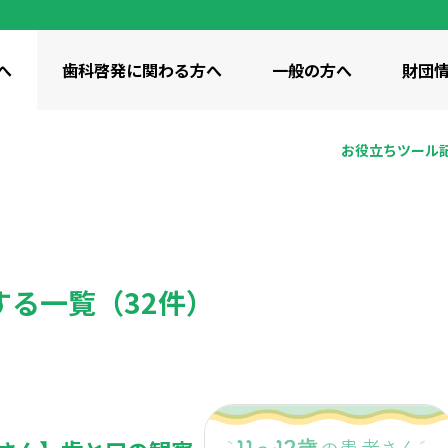
へ
歯科啓発に
関わる方へ
一般の方へ
財団
お役立ち
ツール
動画
イト紹介
 / 啓発サイト
つながり・共有
私たちの想い
小学生向け / 啓発サイト
私たち
ids
ピカコレ
美」のコンセプト
財団の概要
刊行物
 / 啓発サイト
全世代向け / 知識・コラム
全世代向け
ン歯科衛生研究所の沿革
する一覧（32件）
みゴクゴク体操
歯みがき 100年物語
歯科統
け歯科保健事業
調査研究事業
教育研