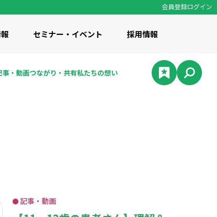
会員登録
ログイン
情報
セミナー・イベント
採用情報
記事・
動画
つながり・
共有
私たちの
想い
の想い
 / 知識・コラム
計資料集
修事業
記事・動画