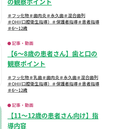
の観察ポイント
＃フッ化物
＃歯肉炎
＃永久歯
＃混合歯列
＃OHI(口腔衛生指導）
＃保護者指導
＃患者指導
＃6～12歳
記事・動画
【6～8歳の患者さん】歯と口の
観察ポイント
＃フッ化物
＃乳歯
＃歯肉炎
＃永久歯
＃混合歯列
＃OHI(口腔衛生指導）
＃保護者指導
＃患者指導
＃6～12歳
記事・動画
【11～12歳の患者さん向け】指
導内容