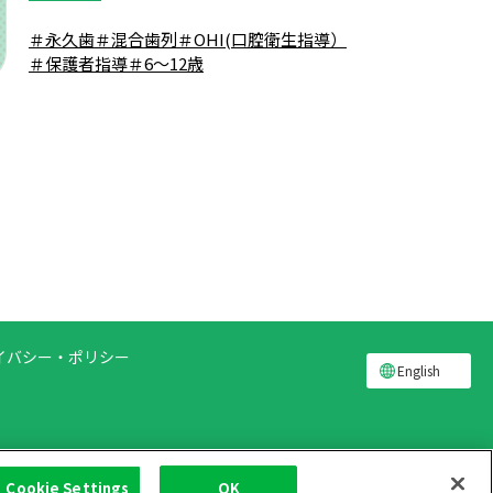
＃永久歯
＃混合歯列
＃OHI(口腔衛生指導）
＃保護者指導
＃6～12歳
イバシー・ポリシー
English
Cookie Settings
OK