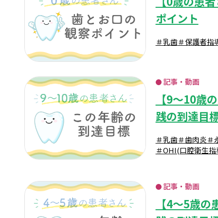
【0歳の患
ポイント
＃乳歯
＃保護者指
記事・動画
【9～10歳
践の到達目
＃乳歯
＃歯肉炎
＃
＃OHI(口腔衛生指
記事・動画
【4～5歳の