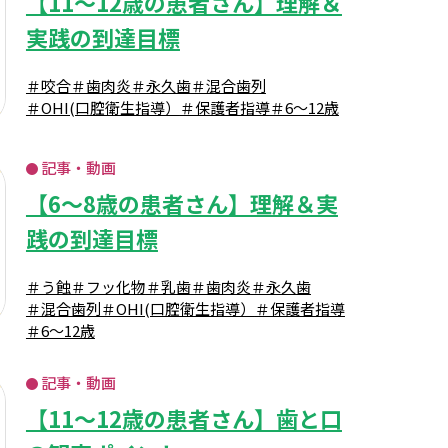
【11～12歳の患者さん】理解＆
実践の到達目標
＃咬合
＃歯肉炎
＃永久歯
＃混合歯列
＃OHI(口腔衛生指導）
＃保護者指導
＃6～12歳
記事・動画
【6～8歳の患者さん】理解＆実
践の到達目標
＃う蝕
＃フッ化物
＃乳歯
＃歯肉炎
＃永久歯
＃混合歯列
＃OHI(口腔衛生指導）
＃保護者指導
＃6～12歳
記事・動画
【11～12歳の患者さん】歯と口