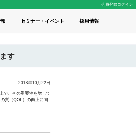
会員登録
ログイン
情報
セミナー・イベント
採用情報
します
の想い
2018年10月22日
 / 知識・コラム
計資料集
く上で、その重要性を増して
の質（QOL）の向上に関
修事業