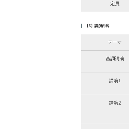
定員
【3】講演内容
テーマ
基調講演
講演1
講演2