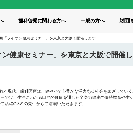
へ
歯科啓発に
関わる方へ
一般の方へ
財団
8回「ライオン健康セミナー」を東京と大阪で開催します
オン健康セミナー」を東京と大阪で開催
動画
イト紹介
 / 啓発サイト
つながり・共有
私たちの想い
小学生向け / 啓発サイト
私たち
ids
ピカコレ
美」のコンセプト
財団の概要
刊行物
 / 啓発サイト
全世代向け / 知識・コラム
全世代向け
ン歯科衛生研究所の沿革
みゴクゴク体操
歯みがき 100年物語
歯科統
われる現代、歯科医療は、健やかで心豊かな活力ある社会をめざしてい
ーでは、生涯にわたる口腔の健康を通した全身の健康の保持増進や生活
ご活躍の3名の先生からご講演いただきます。
け歯科保健事業
調査研究事業
教育研