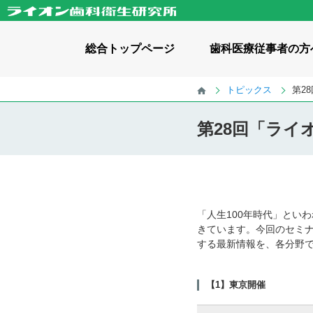
総合
トップページ
歯科医療
従事者の方
トピックス
第2
歯科医療従事者の方へトップページ
歯科啓発に関わる方へトップページ
一般の方へトップページ
財団情報トップページ
第28回「ライ
ライオン歯科衛生研究所について
お役立ちツール
お役立ちツール ダウンロード
幼児向け / 知識・コラム
記事・
関連サ
小学生向け
ママ、あのね。
歯みがK
理事長挨拶
「健口
成人向け / 知識・コラム
全世代向け
事業・財務資料
ライオ
歯と口の健康研究室
かみか
「人生100年時代」とい
きています。今回のセミナ
する最新情報を、各分野で
私たちの活動
口腔保健普及啓発事業
企業向
【1】東京開催
活動実績