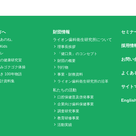
方へ
財団情報
セミナ
あのね。
ライオン歯科衛生研究所について
採用情
ids
理事長挨拶
レ
「健口美」のコンセプト
お問い
の健康研究室
財団の概要
みゴクゴク体操
刊行物
よくあ
き 100年物語
事業・財務資料
計資料集
ライオン歯科衛生研究所の沿革
サイト
私たちの活動
口腔保健普及啓発事業
Englis
企業向け歯科保健事業
調査研究事業
教育研修事業
活動実績