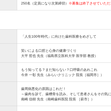
250名（定員になり次第締切）
※募集は終了させていただ
「人生100年時代」に向けた歯科医療をめざして
笑いによる口腔と心身の健康づくり
大平 哲也 先生（福島県立医科大学 医学部 教授）
もう知ってる？まだ知らない？口呼吸のあれこれ
今井 一彰 先生（みらいクリニック 院長［福岡市］）
歯周病悪化の原因はこれだ！
～歯肉を診て、歯槽骨を読み、そして患者さんをその気
南崎 信樹 先生（南崎歯科医院 院長 ［萩市］）