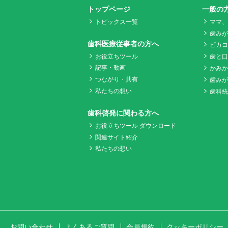
トップページ
一般の
トピックス一覧
ママ、
歯みがK
歯科医療従事者の方へ
ピカコ
お役立ちツール
歯と口
記事・動画
かみか
つながり・共有
歯みが
私たちの想い
歯科統
歯科啓発に関わる方へ
お役立ちツール ダウンロード
関連サイト紹介
私たちの想い
お問い合わせ
よくあるご質問
会員規約
クッキーポリシー