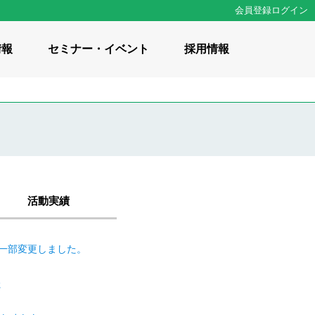
会員登録
ログイン
情報
セミナー・イベント
採用情報
の想い
 / 知識・コラム
活動実績
計資料集
を一部変更しました。
修事業
た