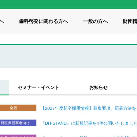
へ
歯科啓発に
関わる方へ
一般の方へ
財団
動画
イト紹介
 / 啓発サイト
つながり・共有
私たちの想い
小学生向け / 啓発サイト
私たち
ids
ピカコレ
美」のコンセプト
財団の概要
刊行物
 / 啓発サイト
全世代向け / 知識・コラム
全世代向け
セミナー・
イベント
お知らせ
ン歯科衛生研究所の沿革
みゴクゴク体操
歯みがき 100年物語
歯科統
全般
【2027年度新卒採用情報】募集要項、応募方法
け歯科保健事業
調査研究事業
教育研
歯科医療従事者向け
『DH-STAND』に新規記事を4件公開いたしまし