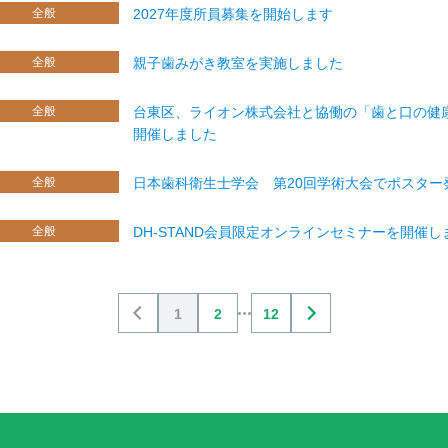
全般
2027年度所員募集を開始します
全般
親子歯みがき教室を実施しました
全般
台東区、ライオン株式会社と協働の「歯と口の健
開催しました
全般
日本歯科衛生士学会 第20回学術大会でポスター
全般
DH-STAND会員限定オンラインセミナーを開催し
1
2
12