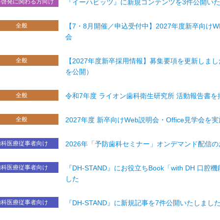
科啓発に関わる方向け
『イーハビッツ』に新規コンテンツを3件公開い
全般
【7・8月開催／申込受付中】2027年度新卒向け
会
全般
【2027年度新卒採用情報】募集要項を更新しまし
を公開）
全般
令和7年度 ライオン歯科衛生研究所 活動報告書
全般
2027年度 新卒向けWeb説明会・Office見学会を
歯科医療従事者向け
2026年「予防歯科セミナー」オンデマンド配信
歯科医療従事者向け
『DH-STAND』にお役立ちBook「with DH 
した
歯科医療従事者向け
『DH-STAND』に新規記事を7件公開いたしまし