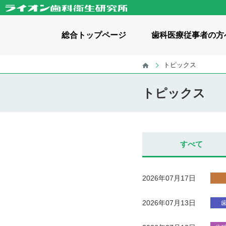
総合
トップページ
歯科医療
従事者の方
トピックス
歯科医療従事者の方へトップページ
歯科啓発に関わる方へトップページ
一般の方へトップページ
財団情報トップページ
トピックス
ライオン歯科衛生研究所について
お役立ちツール
お役立ちツール ダウンロード
幼児向け / 知識・コラム
記事・
関連サ
小学生向け
ママ、あのね。
歯みがK
理事長挨拶
「健口
成人向け / 知識・コラム
全世代向け
すべて
事業・財務資料
ライオ
歯と口の健康研究室
かみか
私たちの活動
2026年07月17日
口腔保健普及啓発事業
企業向
2026年07月13日
活動実績