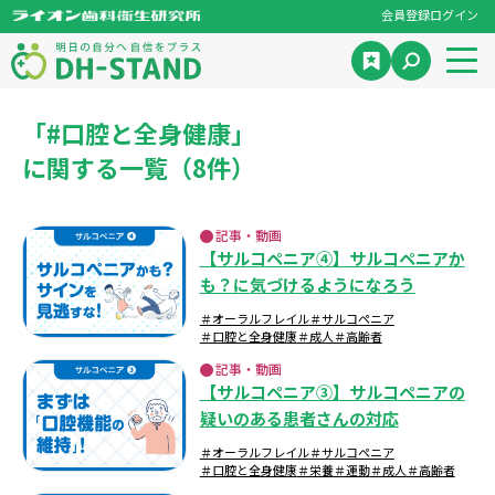
会員登録
ログイン
「#口腔と全身健康」
に関する一覧（8件）
記事・動画
【サルコペニア④】サルコペニアか
も？に気づけるようになろう
＃オーラルフレイル
＃サルコペニア
＃口腔と全身健康
＃成人
＃高齢者
記事・動画
【サルコペニア③】サルコペニアの
疑いのある患者さんの対応
＃オーラルフレイル
＃サルコペニア
＃口腔と全身健康
＃栄養
＃運動
＃成人
＃高齢者