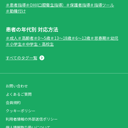
＃患者指導
＃OHI(口腔衛生指導）
＃保護者指導
＃指導ツール
＃動機付け
患者の年代別 対応方法
＃成人
＃高齢者
＃0～5歳
＃13～18歳
＃6～12歳
＃思春期
＃幼児
＃小学生
＃中学生・高校生
すべてのタグ一覧
お問い合わせ
よくあるご質問
会員規約
クッキーポリシー
利用者情報の外部送信ポリシー
個人情報取り扱いについて