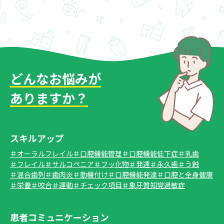
どんなお悩みが
ありますか？
スキルアップ
＃オーラルフレイル
＃口腔機能管理
＃口腔機能低下症
＃乳歯
＃フレイル
＃サルコペニア
＃フッ化物
＃発達
＃永久歯
＃う蝕
＃混合歯列
＃歯肉炎
＃動機付け
＃口腔機能発達
＃口腔と全身健康
＃栄養
＃咬合
＃運動
＃チェック項目
＃象牙質知覚過敏症
患者コミュニケーション