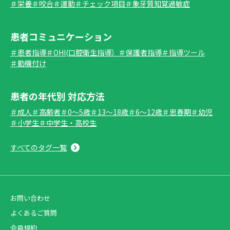
＃栄養
＃咬合
＃運動
＃チェック項目
＃象牙質知覚過敏症
患者コミュニケーション
＃患者指導
＃OHI(口腔衛生指導）
＃保護者指導
＃指導ツール
＃動機付け
患者の年代別 対応方法
＃成人
＃高齢者
＃0～5歳
＃13～18歳
＃6～12歳
＃思春期
＃幼児
＃小学生
＃中学生・高校生
すべてのタグ一覧
お問い合わせ
よくあるご質問
会員規約