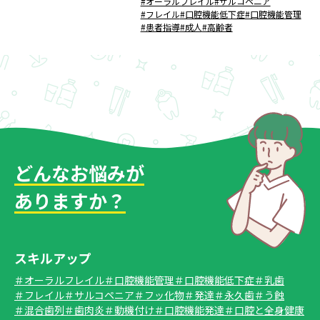
#オーラルフレイル
#サルコペニア
#フレイル
#口腔機能低下症
#口腔機能管理
#患者指導
#成人
#高齢者
どんなお悩みが
ありますか？
スキルアップ
＃オーラルフレイル
＃口腔機能管理
＃口腔機能低下症
＃乳歯
＃フレイル
＃サルコペニア
＃フッ化物
＃発達
＃永久歯
＃う蝕
＃混合歯列
＃歯肉炎
＃動機付け
＃口腔機能発達
＃口腔と全身健康