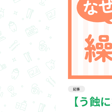
記事
【う蝕に