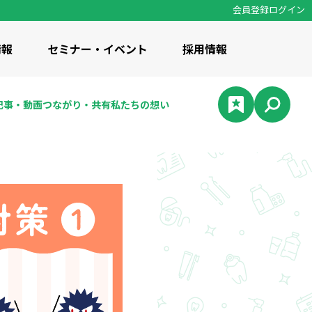
会員登録
ログイン
情報
セミナー・イベント
採用情報
記事・
動画
つながり・
共有
私たちの
想い
の想い
 / 知識・コラム
計資料集
修事業