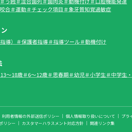
＃う蝕
＃混合歯列
＃歯肉炎
＃動機付け
＃口腔機能発達
咬合
＃運動
＃チェック項目
＃象牙質知覚過敏症
ョン
生指導）
＃保護者指導
＃指導ツール
＃動機付け
法
13～18歳
＃6～12歳
＃思春期
＃幼児
＃小学生
＃中学生
利用者情報の外部送信ポリシー
個人情報取り扱いについて
プラ
ポリシー
カスタマーハラスメント対応方針
関連リンク集