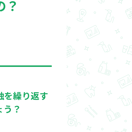
の？
蝕を繰り返す
ょう？