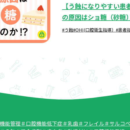
【う蝕になりやすい患
の原因はショ糖（砂糖
#う蝕
#OHI(口腔衛生指導）
#患者
機能管理
＃口腔機能低下症
＃乳歯
＃フレイル
＃サルコ