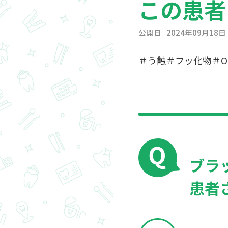
この患者
公開日
2024年09月18日
＃う蝕
＃フッ化物
＃O
ブラ
患者