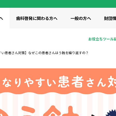
へ
歯科啓発に
関わる方へ
一般の方へ
財団
お役立ち
ツール
すい患者さん対策】なぜこの患者さんはう蝕を繰り返すの？
動画
イト紹介
 / 啓発サイト
つながり・共有
私たちの想い
小学生向け / 啓発サイト
私たち
ids
ピカコレ
美」のコンセプト
財団の概要
刊行物
 / 啓発サイト
全世代向け / 知識・コラム
全世代向け
ン歯科衛生研究所の沿革
みゴクゴク体操
歯みがき 100年物語
歯科統
け歯科保健事業
調査研究事業
教育研