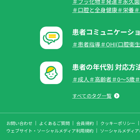
＃フッ化物
＃発達
＃永久歯
＃口腔と全身健康
＃栄養
＃
患者コミュニケーシ
＃患者指導
＃OHI(口腔衛
患者の年代別 対応方
＃成人
＃高齢者
＃0～5歳
＃
すべてのタグ一覧
お問い合わせ
よくあるご質問
会員規約
クッキーポリシー
ウェブサイト・ソーシャルメディア利用規約
ソーシャルメディア