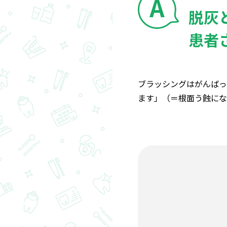
脱灰
患者
ブラッシングはがんばっ
ます」（＝根面う蝕にな