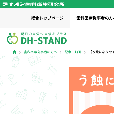
総合
トップページ
歯科医療
従事者の方
歯科医療従事者の方へトップページ
歯科啓発に関わる方へトップページ
一般の方へトップページ
財団情報トップページ
ライオン歯科衛生研究所について
歯科医療従事者の方へ
記事・動画
【う蝕になりや
お役立ちツール
お役立ちツール ダウンロード
幼児向け / 知識・コラム
記事・
関連サ
小学生向け
ママ、あのね。
歯みがK
理事長挨拶
「健口
成人向け / 知識・コラム
全世代向け
事業・財務資料
ライオ
歯と口の健康研究室
かみか
私たちの活動
口腔保健普及啓発事業
企業向
活動実績