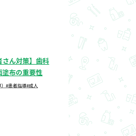
者さん対策】歯科
面塗布の重要性
導）
#患者指導
#成人