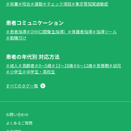
＃栄養
＃咬合
＃運動
＃チェック項目
＃象牙質知覚過敏症
患者コミュニケーション
＃患者指導
＃OHI(口腔衛生指導）
＃保護者指導
＃指導ツール
＃動機付け
患者の年代別 対応方法
＃成人
＃高齢者
＃0～5歳
＃13～18歳
＃6～12歳
＃思春期
＃幼児
＃小学生
＃中学生・高校生
すべてのタグ一覧
お問い合わせ
よくあるご質問