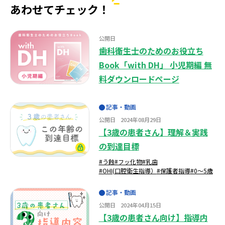
あわせてチェック！
公開日
歯科衛生士のためのお役立ち
Book「with DH」 小児期編 無
料ダウンロードぺージ
記事・動画
公開日
2024年08月29日
【3歳の患者さん】理解＆実践
の到達目標
#う蝕
#フッ化物
#乳歯
#OHI(口腔衛生指導）
#保護者指導
#0～5歳
記事・動画
公開日
2024年04月15日
【3歳の患者さん向け】指導内