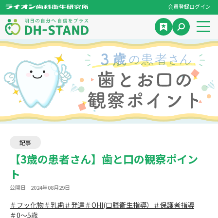
会員登録
ログイン
記事
【3歳の患者さん】歯と口の観察ポイン
ト
公開日
2024年08月29日
＃フッ化物
＃乳歯
＃発達
＃OHI(口腔衛生指導）
＃保護者指導
＃0～5歳