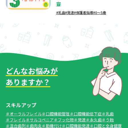
容
#乳歯
#発達
#保護者指導
#0～5歳
どんなお悩みが
ありますか？
スキルアップ
＃オーラルフレイル
＃口腔機能管理
＃口腔機能低下症
＃乳歯
＃フレイル
＃サルコペニア
＃フッ化物
＃発達
＃永久歯
＃う蝕
＃混合歯列
＃歯肉炎
＃動機付け
＃口腔機能発達
＃口腔と全身健康