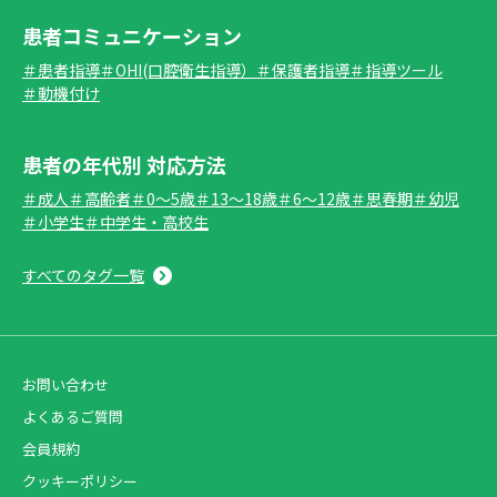
患者コミュニケーション
＃患者指導
＃OHI(口腔衛生指導）
＃保護者指導
＃指導ツール
＃動機付け
患者の年代別 対応方法
＃成人
＃高齢者
＃0～5歳
＃13～18歳
＃6～12歳
＃思春期
＃幼児
＃小学生
＃中学生・高校生
すべてのタグ一覧
お問い合わせ
よくあるご質問
会員規約
クッキーポリシー