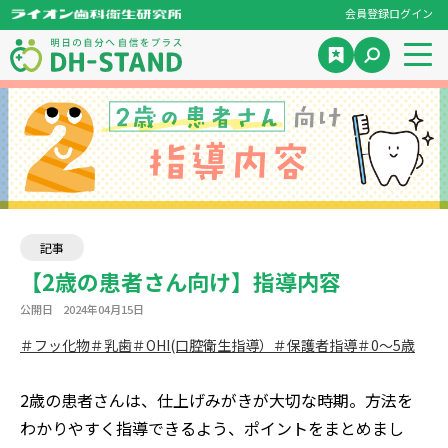
会員登録
ログイン
記事
【2歳の患者さん向け】指導内容
公開日
2024年04月15日
＃フッ化物
＃乳歯
＃OHI(口腔衛生指導）
＃保護者指導
＃0～5歳
2歳の患者さんは、仕上げみがきが大切な時期。方法を
わかりやすく指導できるよう、ポイントをまとめまし