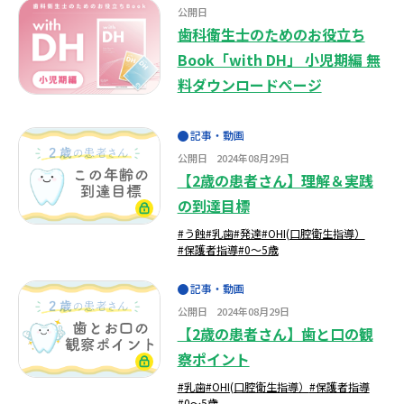
公開日
歯科衛生士のためのお役立ち
Book「with DH」 小児期編 無
料ダウンロードぺージ
記事・動画
公開日
2024年08月29日
【2歳の患者さん】理解＆実践
の到達目標
#う蝕
#乳歯
#発達
#OHI(口腔衛生指導）
#保護者指導
#0～5歳
記事・動画
公開日
2024年08月29日
【2歳の患者さん】歯と口の観
察ポイント
#乳歯
#OHI(口腔衛生指導）
#保護者指導
#0～5歳