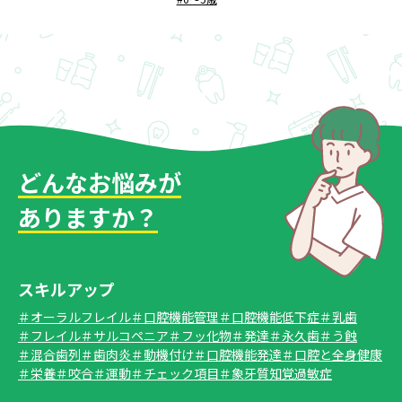
どんなお悩みが
ありますか？
スキルアップ
＃オーラルフレイル
＃口腔機能管理
＃口腔機能低下症
＃乳歯
＃フレイル
＃サルコペニア
＃フッ化物
＃発達
＃永久歯
＃う蝕
＃混合歯列
＃歯肉炎
＃動機付け
＃口腔機能発達
＃口腔と全身健康
＃栄養
＃咬合
＃運動
＃チェック項目
＃象牙質知覚過敏症