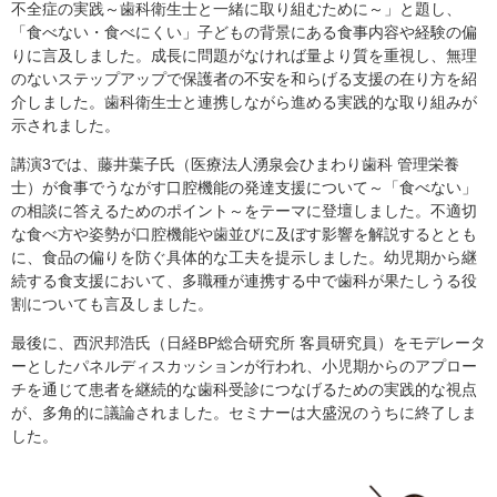
不全症の実践～歯科衛生士と一緒に取り組むために～」と題し、
「食べない・食べにくい」子どもの背景にある食事内容や経験の偏
りに言及しました。成長に問題がなければ量より質を重視し、無理
のないステップアップで保護者の不安を和らげる支援の在り方を紹
介しました。歯科衛生士と連携しながら進める実践的な取り組みが
示されました。
講演3では、藤井葉子氏（医療法人湧泉会ひまわり歯科 管理栄養
士）が食事でうながす口腔機能の発達支援について～「食べない」
の相談に答えるためのポイント～をテーマに登壇しました。不適切
な食べ方や姿勢が口腔機能や歯並びに及ぼす影響を解説するととも
に、食品の偏りを防ぐ具体的な工夫を提示しました。幼児期から継
続する食支援において、多職種が連携する中で歯科が果たしうる役
割についても言及しました。
最後に、西沢邦浩氏（日経BP総合研究所 客員研究員）をモデレータ
ーとしたパネルディスカッションが行われ、小児期からのアプロー
チを通じて患者を継続的な歯科受診につなげるための実践的な視点
が、多角的に議論されました。セミナーは大盛況のうちに終了しま
した。