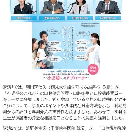
講演1では、朝田芳信氏（鶴見大学歯学部 小児歯科学 教授）が、
「小児期のこれからの口腔健康管理～口腔衛生と口腔機能育成～」
をテーマに登壇しました。近年増加している小児の口腔機能発達不
全症について、診査のポイントや具体的な対応方法を示し、乳幼児
期からの評価と早期介入の重要性を説きました。あわせて、歯科衛
生士が保護者の身近な相談窓口となることの意義を強調しました。
講演2では、浜野美幸氏（千葉歯科医院 院長）が、「口腔機能発達