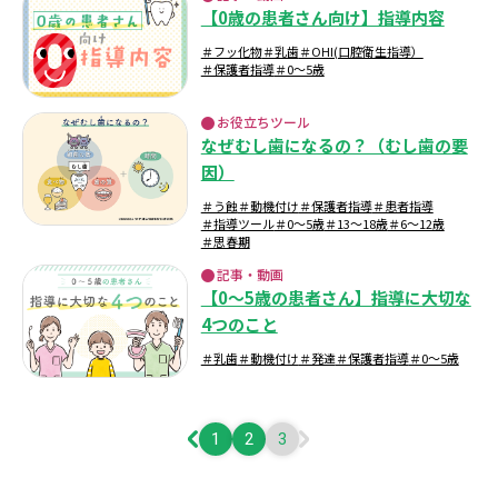
【0歳の患者さん向け】指導内容
＃フッ化物
＃乳歯
＃OHI(口腔衛生指導）
＃保護者指導
＃0～5歳
お役立ちツール
なぜむし歯になるの？（むし歯の要
因）
＃う蝕
＃動機付け
＃保護者指導
＃患者指導
＃指導ツール
＃0～5歳
＃13～18歳
＃6～12歳
＃思春期
記事・動画
【0～5歳の患者さん】指導に大切な
4つのこと
＃乳歯
＃動機付け
＃発達
＃保護者指導
＃0～5歳
1
2
3