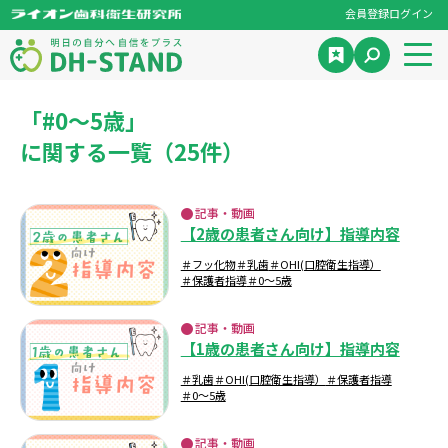
会員登録
ログイン
「#0～5歳」
に関する一覧（25件）
記事・動画
【2歳の患者さん向け】指導内容
＃フッ化物
＃乳歯
＃OHI(口腔衛生指導）
＃保護者指導
＃0～5歳
記事・動画
【1歳の患者さん向け】指導内容
＃乳歯
＃OHI(口腔衛生指導）
＃保護者指導
＃0～5歳
記事・動画