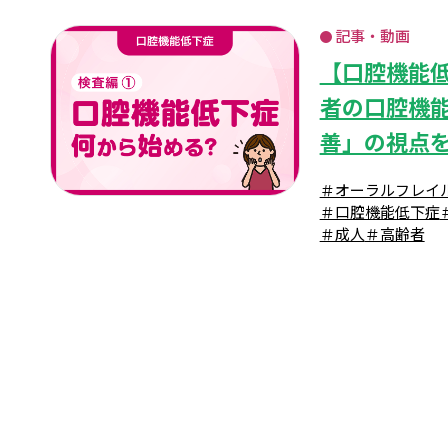
記事・動画
【口腔機能
者の口腔機
善」の視点
＃オーラルフレイ
＃口腔機能低下症
＃成人
＃高齢者