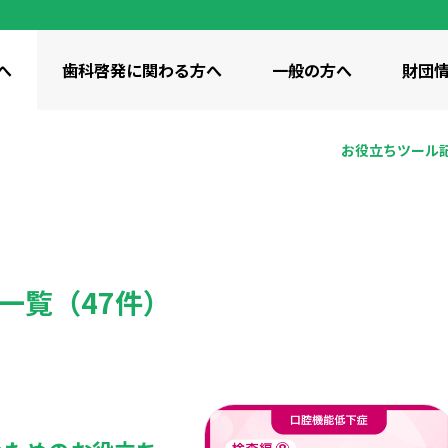
へ
歯科啓発に
関わる方へ
一般の方へ
財団
お役立ち
ツール
動画
イト紹介
 / 啓発サイト
つながり・共有
私たちの想い
小学生向け / 啓発サイト
私たち
ids
ピカコレ
美」のコンセプト
財団の概要
刊行物
 / 啓発サイト
全世代向け / 知識・コラム
全世代向け
ン歯科衛生研究所の沿革
一覧（47件）
みゴクゴク体操
歯みがき 100年物語
歯科統
け歯科保健事業
調査研究事業
教育研