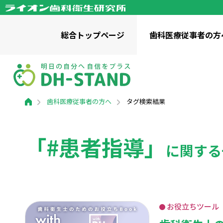
総合
トップページ
歯科医療
従事者の方
歯科医療従事者の方へトップページ
歯科啓発に関わる方へトップページ
一般の方へトップページ
財団情報トップページ
ライオン歯科衛生研究所について
歯科医療従事者の方へ
タグ検索結果
お役立ちツール
お役立ちツール ダウンロード
幼児向け / 知識・コラム
記事・
関連サ
小学生向け
ママ、あのね。
歯みがK
理事長挨拶
「健口
「#患者指導」
成人向け / 知識・コラム
全世代向け
事業・財務資料
ライオ
に関する
歯と口の健康研究室
かみか
私たちの活動
口腔保健普及啓発事業
企業向
お役立ちツール
活動実績