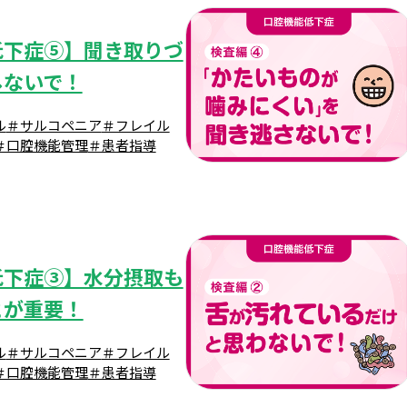
低下症⑤】聞き取りづ
しないで！
ル
＃サルコペニア
＃フレイル
＃口腔機能管理
＃患者指導
低下症③】水分摂取も
とが重要！
ル
＃サルコペニア
＃フレイル
＃口腔機能管理
＃患者指導