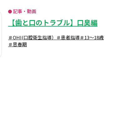
記事・動画
【歯と口のトラブル】口臭編
＃OHI(口腔衛生指導）
＃患者指導
＃13～18歳
＃思春期