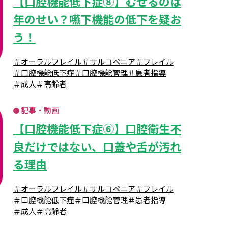
【口腔機能低下症⑧】むせるのは
年のせい？嚥下機能の低下を疑お
う！
＃オーラルフレイル
＃サルコペニア
＃フレイル
＃口腔機能低下症
＃口腔機能管理
＃患者指導
＃成人
＃高齢者
記事・動画
【口腔機能低下症⑥】口腔衛生不
良だけではない、口蓋や舌が汚れ
る理由
＃オーラルフレイル
＃サルコペニア
＃フレイル
＃口腔機能低下症
＃口腔機能管理
＃患者指導
＃成人
＃高齢者