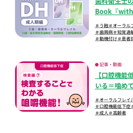
歯科衛生士
Book『wit
＃う蝕
＃オーラル
＃歯周病
＃知覚過
＃動機付け
＃患者
記事・動画
【口腔機能
いる＝噛めて
＃オーラルフレイ
＃口腔機能低下症
＃成人
＃高齢者