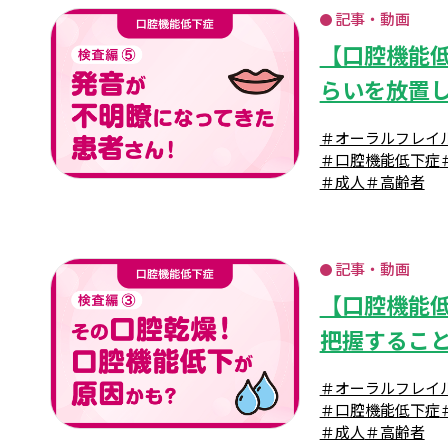
記事・動画
【口腔機能
らいを放置
＃オーラルフレイ
＃口腔機能低下症
＃成人
＃高齢者
記事・動画
【口腔機能
把握するこ
＃オーラルフレイ
＃口腔機能低下症
＃成人
＃高齢者