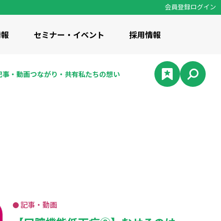
会員登録
ログイン
情報
セミナー・イベント
採用情報
記事・
動画
つながり・
共有
私たちの
想い
の想い
 / 知識・コラム
計資料集
修事業
記事・動画