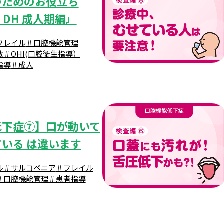
のためのお役立ち
h DH 成人期編』
フレイル
＃口腔機能管理
敏
＃OHI(口腔衛生指導）
指導
＃成人
低下症⑦】口が動いて
いる は違います
ル
＃サルコペニア
＃フレイル
＃口腔機能管理
＃患者指導