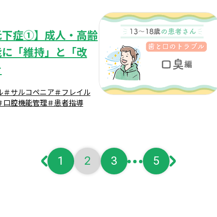
低下症①】成人・高齢
能に「維持」と「改
を
ル
＃サルコペニア
＃フレイル
＃口腔機能管理
＃患者指導
1
2
3
5