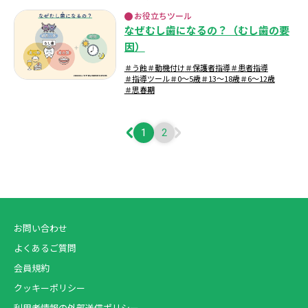
お役立ちツール
なぜむし歯になるの？（むし歯の要
因）
＃う蝕
＃動機付け
＃保護者指導
＃患者指導
＃指導ツール
＃0～5歳
＃13～18歳
＃6～12歳
＃思春期
1
2
お問い合わせ
よくあるご質問
会員規約
クッキーポリシー
利用者情報の外部送信ポリシー