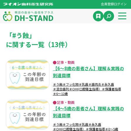
会員登録
ログイン
「#う蝕」
に関する一覧（13件）
記事・動画
【6～8歳の患者さん】理解＆実践の
到達目標
＃う蝕
＃フッ化物
＃乳歯
＃歯肉炎
＃永久歯
＃混合歯列
＃OHI(口腔衛生指導）
＃保護者指導
＃6～12歳
記事・動画
【4～5歳の患者さん】理解＆実践の
到達目標
＃う蝕
＃フッ化物
＃乳歯
＃永久歯
＃OHI(口腔衛生指導）
＃保護者指導
＃0～5歳